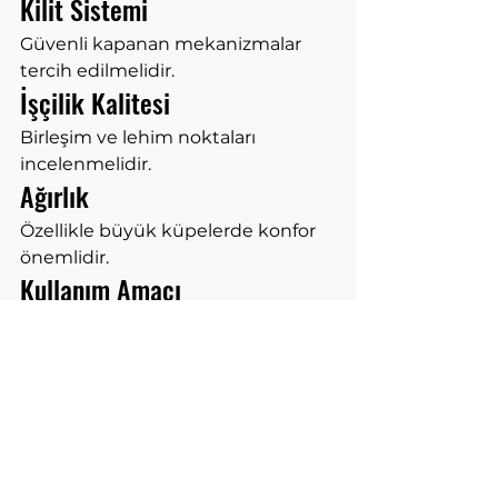
Kilit Sistemi
Güvenli kapanan mekanizmalar 
tercih edilmelidir.
İşçilik Kalitesi
Birleşim ve lehim noktaları 
incelenmelidir.
Ağırlık
Özellikle büyük küpelerde konfor 
önemlidir.
Kullanım Amacı
Günlük kullanım ve özel gün 
kullanımı için farklı modeller tercih 
edilmelidir.
Gümüş Küpe Fiyatlarını 
Etkileyen Faktörler
Fiyatlar birçok etkene göre 