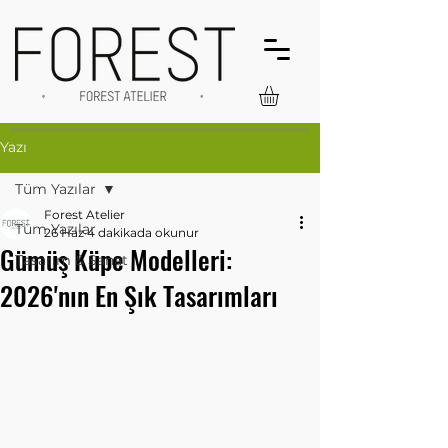
Yazı
Tüm Yazılar
Forest Atelier
Tüm Yazılar
26 Haz
4 dakikada okunur
Gümüş Küpe Modelleri:
Tasarım & Sanat
2026'nın En Şık Tasarımları