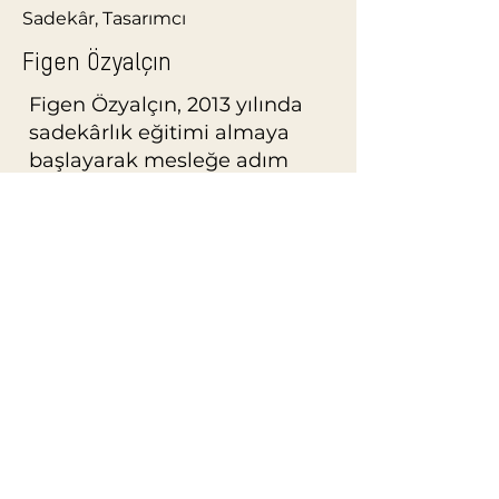
Sadekâr, Tasarımcı
Figen Özyalçın
Figen Özyalçın, 2013 yılında
sadekârlık eğitimi almaya
başlayarak mesleğe adım
atmıştır. Kapalıçarşı’da usta
zanaatkârların yanında
yürüttüğü uygulamalı
çalışmalarla mesleki
yetkinliğini derinleştirmiş;
edindiği teknik bilgi ve
deneyimi kendi özgün,
geleneksel çizgisiyle
birleştirmiştir.
2018 yılında Millî Eğitim
Bakanlığı onaylı Usta