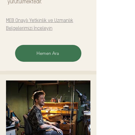
yürütülmektedir.
MEB Onaylı Yetkinlik ve Uzmanlık
Belgelerimizi İnceleyin
Hemen Ara